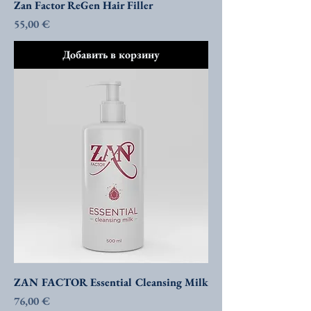
Zan Factor ReGen Hair Filler
Цена
55,00 €
Добавить в корзину
ZAN FACTOR Essential Cleansing Milk
Цена
76,00 €