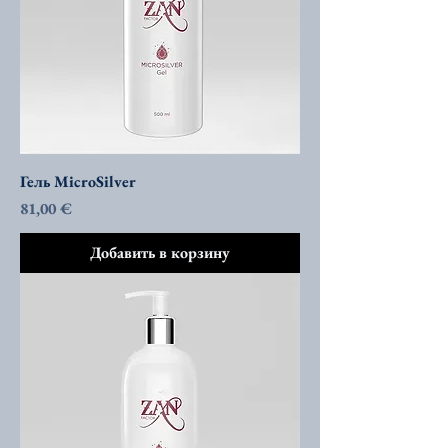
Гель MicroSilver
Цена
81,00 €
Добавить в корзину