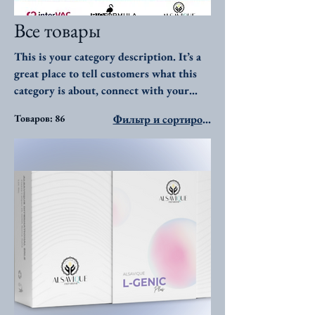
Все товары
This is your category description. It’s a
great place to tell customers what this
category is about, connect with your
audience and draw attention to your
Товаров: 86
Фильтр и сортировка
products.