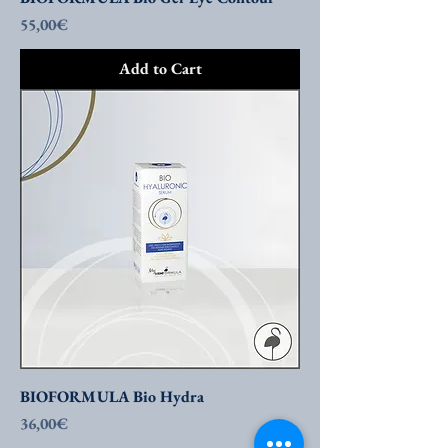
Price
55,00€
Add to Cart
BIOFORMULA Bio Hydra
Price
36,00€