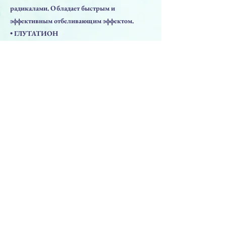
радикалами. Обладает быстрым и
эффективным отбеливающим эффектом.
• ГЛУТАТИОН
Антиоксидант, удаляя токсичные примеси,
участвует в стимуляции клеточной
иммунной системы.
Осветляющий эффект за счет инактивации
тирозиназы, для результата яркого и свежего
тона кожи.
Предыдущая
Следующая
PRODUCTS
Face Solution
Body Solution
Peptide Solution