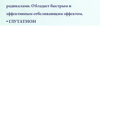
радикалами. Обладает быстрым и
эффективным отбеливающим эффектом.
• ГЛУТАТИОН
Антиоксидант, удаляя токсичные примеси,
участвует в стимуляции клеточной
иммунной системы.
Осветляющий эффект за счет инактивации
тирозиназы, для результата яркого и свежего
тона кожи.
Предыдущая
Следующая
ПРЕПАРАТЫ
Решения для лица
Решения для тела
Пептиды