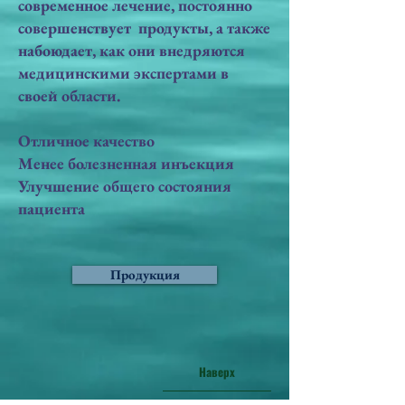
современное лечение, постоянно
совершенствует продукты, а также
набоюдает, как они внедряются
медицинскими экспертами в
своей области.
Отличное качество
Менее болезненная инъекция
Улучшение общего состояния
пациента
Продукция
Наверх