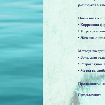
расширяет мягки
Показания к п
• Коррекция фо
• Устранение в
• Лечение липо
Методы введени
• Болюсная тех
• Ретроградное 
• Метод высво
Продолжительнос
Предыдущая