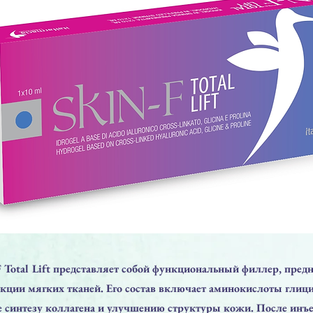
F Total Lift представляет собой функциональный филлер, пре
кции мягких тканей. Его состав включает аминокислоты глици
 синтезу коллагена и улучшению структуры кожи. После инъ