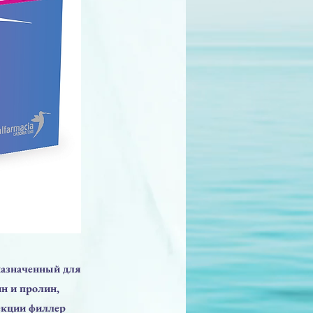
дназначенный для
н и пролин,
екции филлер