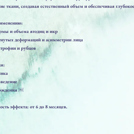
е ткани, создавая естественный объем и обеспечивая глубоко
рименению:
рмы и объема ягодиц и икр
огнутых деформаций и асимметрии лица
атрофии и рубцов
я:
ника
введение
бождения ￼
ть эффекта: от 6 до 8 месяцев.