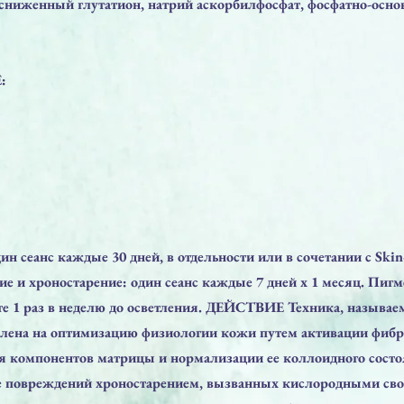
сниженный глутатион, натрий аскорбилфосфат, фосфатно-осно
:
дин сеанс каждые 30 дней, в отдельности или в сочетании с Skin
е и хроностарение: один сеанс каждые 7 дней х 1 месяц. Пигм
те 1 раз в неделю до осветления. ДЕЙСТВИЕ Техника, называе
влена на оптимизацию физиологии кожи путем активации фибр
я компонентов матрицы и нормализации ее коллоидного состоя
е повреждений хроностарением, вызванных кислородными св