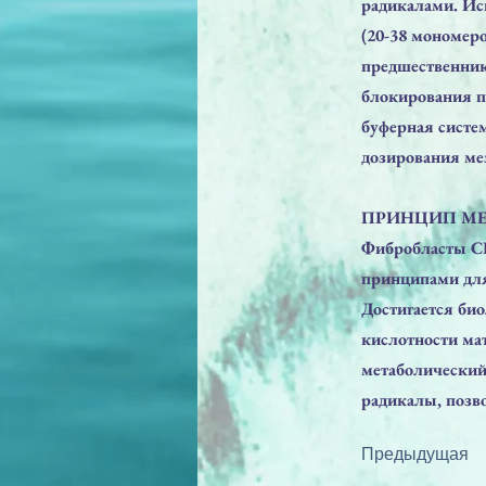
радикалами. Ис
(20-38 мономер
предшественник
блокирования п
буферная систе
дозирования ме
ПРИНЦИП МЕ
Фибробласты C
принципами для
Достигается би
кислотности ма
метаболический
радикалы, позв
Предыдущая