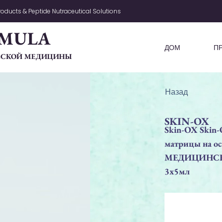
oducts & Peptide Nutraceutical Solutions
MULA
ДОМ
П
ЧЕСКОЙ МЕДИЦИНЫ
Назад
SKIN-OX
Skin-OX Skin-
матрицы на ос
MEДИЦИНСК
3x5мл