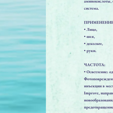
аминокислоты, 
система.
ПРИМЕНЕНИЕ
• Лицо,
• шея,
• декольте,
• руки.
ЧАСТОТА:
• Осветление: о
Фотоповреждени
инъекции в мес
Improve, напра
новообразовани
предотвращени