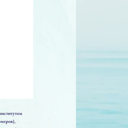
институтом
меров),