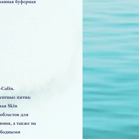
ванная буферная
-Colin.
ентные пятна:
мая Skin
областов для
ния, а также на
ободными