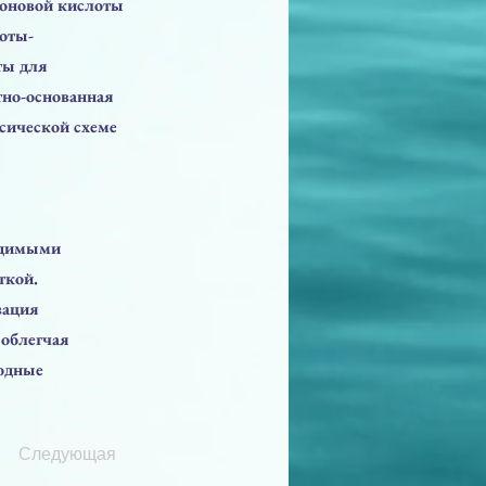
роновой кислоты
лоты-
ты для
но-основанная
ссической схеме
одимыми
ткой.
зация
 облегчая
бодные
Следующая