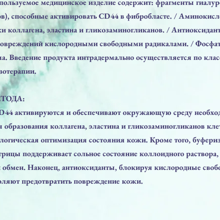
пользуемое медицинское изделие содержит: фрагменты гиалу
ов), способные активировать CD44 в фибробласте. / Аминокис
и коллагена, эластина и гликозаминогликанов. / Антиоксидан
овреждений кислородными свободными радикалами. / Фосфат
ма. Введение продукта интрадермально осуществляется по кла
зотерапии.
ТОДА:
D44 активируются и обеспечивают окружающую среду необх
 образования коллагена, эластина и гликозаминогликанов кле
ологическая оптимизация состояния кожи. Кроме того, буфери
трицы поддерживает сольное состояние коллоидного раствора,
 обмен. Наконец, антиоксиданты, блокируя кислородные сво
оляют предотвратить повреждение кожи.