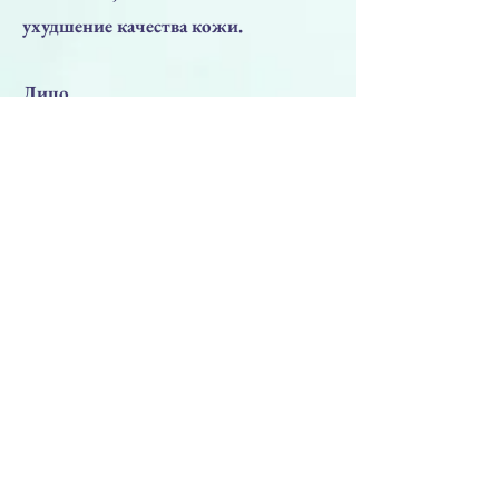
ухудшение качества кожи.
Лицо
Для комплексной поддержки
структуры кожи, улучшения её
плотности, текстуры и общего
внешнего вида.
Шея
Для повышения упругости и
улучшения состояния тонкой и
деликатной кожи.