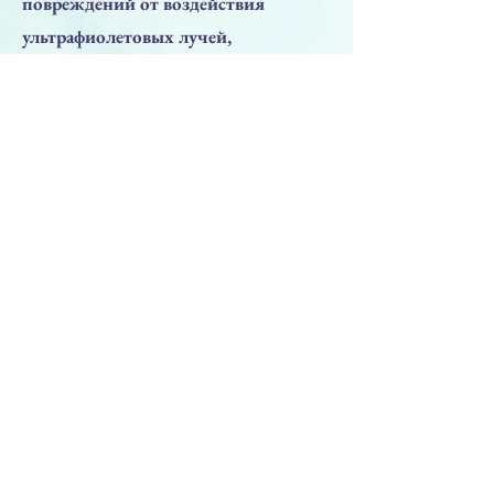
повреждений от воздействия
ультрафиолетовых лучей,
выравниванию рельефа кожи,
уменьшению проявлений постакне.
plenhyage содержит
полинуклеотидные цепи
высокомолекулярного веса. Их
биохимические особенности
придают средству
вязкоэластичность, способность
связывать и ориентировать в
пространстве значительное
количество молекул воды, которые в
основном задерживаются на уровне
гидрофильных групп полисахаридов