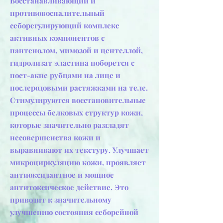
Восстанавливающий и
противовоспалительный
себорегулирующий комплекс
активных компонентов с
пантенолом, мимозой и центеллой,
гидролизат эластина поборется с
пост-акне рубцами на лице и
послеродовыми растяжками на теле.
Стимулируются восстановительные
процессы белковых структур кожи,
которые значительно разгладят
несовершенства кожи и
выравнивают их текстуру. Улучшает
микроциркуляцию кожи, проявляет
антиоксидантное и мощное
антитоксическое действие. Это
приводит к значительному
улучшению состояния себорейной