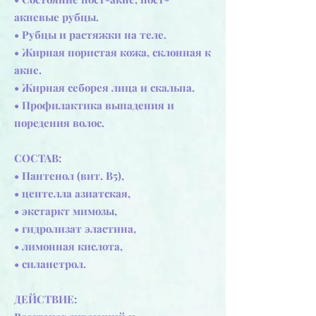
акневые рубцы.
• Рубцы и растяжки на теле.
• Жирная пористая кожа, склонная к
акне.
• Жирная себорея лица и скальпа.
• Профилактика выпадения и
поредения волос.
СОСТАВ:
• Пантенол (вит. В5),
• центелла азиатская,
• экстаркт мимозы,
• гидролизат эластина,
• лимонная кислота,
• силанетрол.
ДЕЙСТВИЕ: