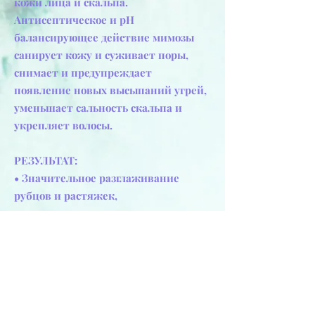
кожи лица и скальпа.
Антисептическое и рН
балансирующее действие мимозы
санирует кожу и суживает поры,
снимает и предупреждает
появление новых высыпаний угрей,
уменьшает сальность скальпа и
укрепляет волосы.
РЕЗУЛЬТАТ:
• Значительное разглаживание
рубцов и растяжек,
• укрепление роста и
предупреждение выпадения волос.
• Улучшение качества себорейной
кожи,
• уменьшение жирности,
сокращение пор,