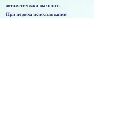
автоматически выходит.
При первом использовании
необходимо повторить несколько
раз описанные действия для того,
чтобы начать подачу.
Срок годности:
1 год с момента открытия
СОСТАВ:
См. на упаковке
без консервантов – проверено
клинически
Следующая
Прдыдущая
НАВЕРХ