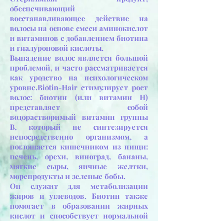
обеспечивающий
восстанавливающее действие на
волосы на основе смеси аминокислот
и витаминов с добавлением биотина
и гиалуроновой кислоты.
Выпадение волос является большой
проблемой, и часто рассматривается
как уродство на психологическом
уровне.Biotin-Hair стимулирует рост
волос: биотин (или витамин Н)
представляет собой
водорастворимый витамин группы
В, который не синтезируется
непосредственно организмом, а
поглощается кишечником из пищи:
печень, орехи, виноград, бананы,
мягкие сыры, яичные желтки,
морепродукты и зеленые бобы.
Он служит для метаболизации
жиров и углеводов. Биотин также
помогает в образовании жирных
кислот и способствует нормальной