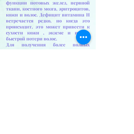
функции потовых желез, нервной
ткани, костного мозга, эритроцитов,
кожи и волос. Дефицит витамина Н
встречается редко, но когда это
происходит, это может привести к
сухости кожи , экземе и иногда
быстрой потери волос.
Для получения более полных
результатов продукт можно
использовать поочередно со всеми
другими продуктами в линии
ревитализации:
MESO HAIR 7595
Предыдущая
Следующая