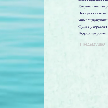
Кофеин- тонизиру
Экстракт гамаме
микроциркуляци
Фукус-устраняет
Гидролизированны
Предыдущая