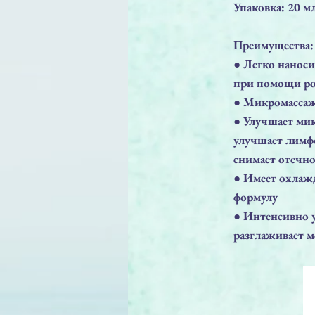
Упаковка: 20 м
Преимущества:
● Легко наносит
при помощи ро
● Микромассаж
● Улучшает ми
улучшает лимфо
снимает отечно
● Имеет охлаж
формулу
● Интенсивно 
разглаживает