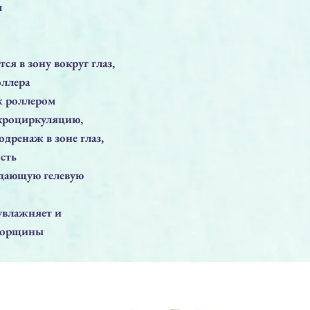
л
ся в зону вокруг глаз,
ллера
 роллером
кроциркуляцию,
дренаж в зоне глаз,
сть
дающую гелевую
увлажняет и
 морщины