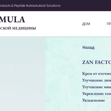
oducts & Peptide Nutraceutical Solutions
MULA
ДОМ
П
ЧЕСКОЙ МЕДИЦИНЫ
Назад
ZAN FACTOR
Крем от отечно
Улучшение лим
Улучшение ми
Укрепление тон
Увлажнение