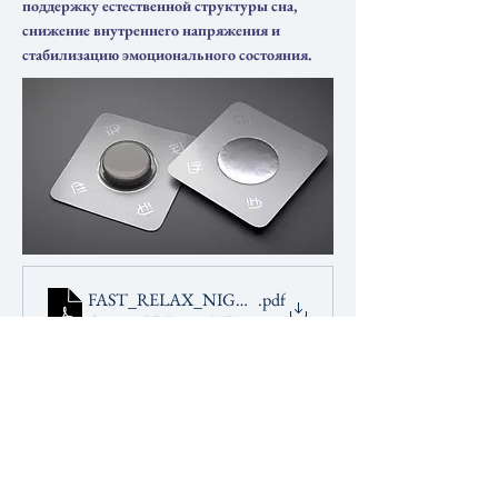
поддержку естественной структуры сна,
снижение внутреннего напряжения и
стабилизацию эмоционального состояния.
FAST_RELAX_NIGHT_B2C_RU
.pdf
Скачать PDF • 1.85MB
Научный механизм действия:
* Пептиды проникают в клетку и достигают ядра
* Взаимодействуют с участками ДНК, 
регулирующими сон и восстановительные 
процессы
* Один сигнал способен запускать несколько 