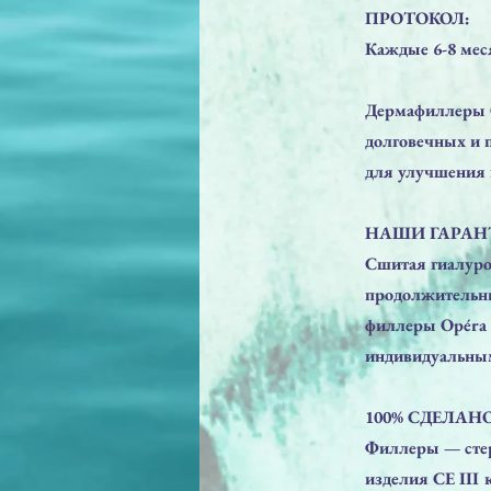
ПРОТОКОЛ:
Каждые 6-8 мес
Дермафиллеры O
долговечных и 
для улучшения 
НАШИ ГАРАН
Сшитая гиалурон
продолжительны
филлеры Opéra 
индивидуальным
100% СДЕЛАНО 
Филлеры — стер
изделия СЕ III 