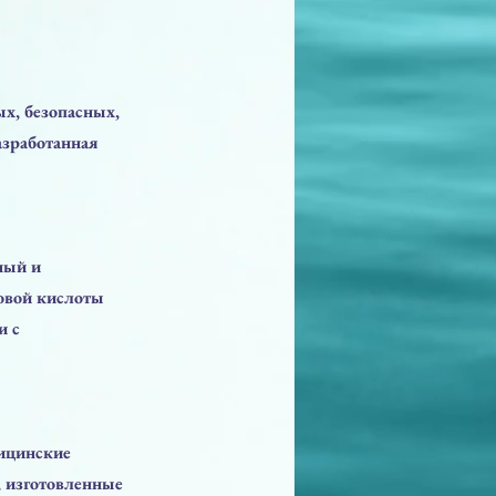
х, безопасных,
азработанная
ный и
овой кислоты
и с
ицинские
, изготовленные