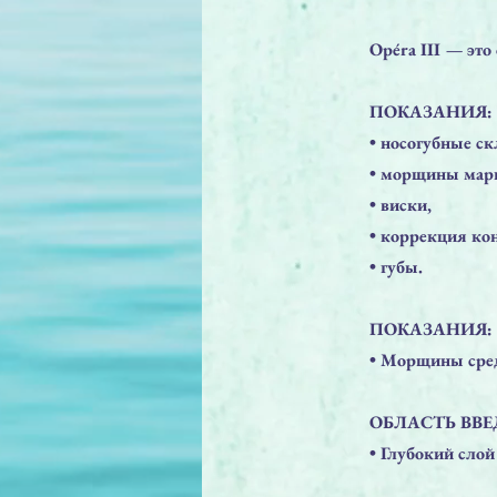
Opéra III — эт
ПОКАЗАНИЯ:
• носогубные ск
• морщины мар
• виски,
• коррекция ко
• губы.
ПОКАЗАНИЯ:
• Морщины сре
ОБЛАСТЬ ВВЕ
• Глубокий сло