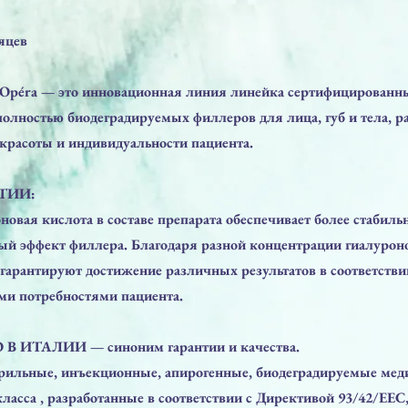
яцев
péra — это инновационная линия линейка сертифицированны
полностью биодеградируемых филлеров для лица, губ и тела, р
красоты и индивидуальности пациента.
ТИИ:
овая кислота в составе препарата обеспечивает более стабиль
й эффект филлера. Благодаря разной концентрации гиалурон
гарантируют достижение различных результатов в соответстви
и потребностями пациента.
В ИТАЛИИ — синоним гарантии и качества.
ильные, инъекционные, апирогенные, биодеградируемые мед
класса , разработанные в соответствии с Директивой 93/42/EEC