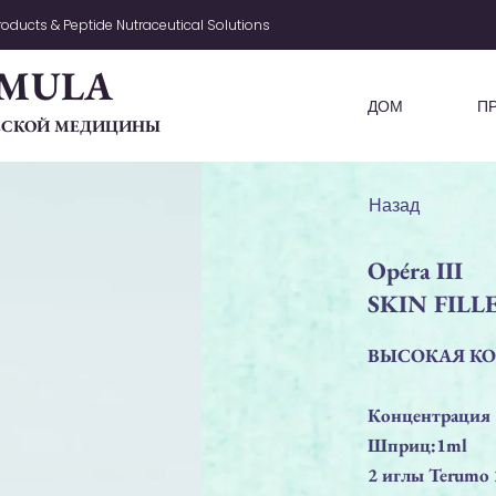
oducts & Peptide Nutraceutical Solutions
MULA
ДОМ
П
ЧЕСКОЙ МЕДИЦИНЫ
Назад
Opéra III
SKIN FIL
ВЫСОКАЯ КО
Концентрация 
Шприц:1ml
2 иглы Terumo