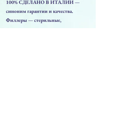
100% СДЕЛАНО В ИТАЛИИ —
синоним гарантии и качества.
Филлеры — стерильные,
инъекционные, апирогенные,
биодеградируемые медицинские
изделия СЕ III класса ,
разработанные в соответствии с
Директивой 93/42/EEC,
изготовленные на основе сшитой
гиалуроновой кислоты, полученной
путем бактериальной ферментации.
Следующая
Предыдущая
НАВЕРХ