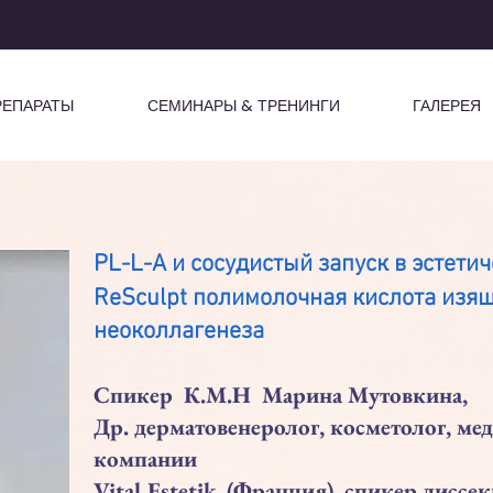
РЕПАРАТЫ
СЕМИНАРЫ & ТРЕНИНГИ
ГАЛЕРЕЯ
PL-L-A и сосудистый запуск в эстети
ReSculpt полимолочная кислота изя
неоколлагенеза
Спикер К.M.Н Maринa Mутовкинa,
Др. дерматовенеролог, косметолог, м
компании
Vital Estetik (Франция), спикер дисс