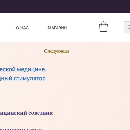
О НАС
МАГАЗИН
Следующая
ческой медицине.
щный стимулятор
едицинский советник
екционного курса