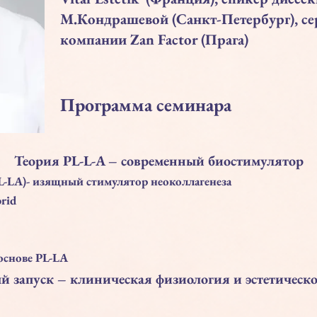
М.Кондрашевой (Санкт-Петербург), с
компании Zan Factor (Прага)
Программа семинара
Теория PL-L-A – современный биостимулятор
L-LA)- изящный стимулятор неоколлагенеза
rid
основе PL-LA
й запуск – клиническая физиология и эстетическо