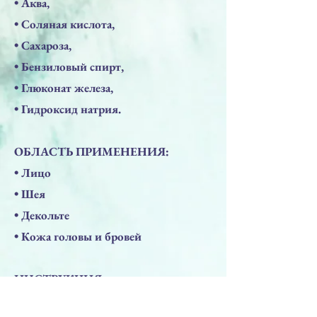
• Аква,
• Соляная кислота,
• Сахароза,
• Бензиловый спирт,
• Глюконат железа,
• Гидроксид натрия.
ОБЛАСТЬ ПРИМЕНЕНИЯ:
• Лицо
• Шея
• Декольте
• Кожа головы и бровей
ИНСТРУКЦИЯ:
Смешайте содержимое флаконов