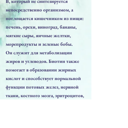
В, который не синтезируется
непосредственно организмом, а
поглощается кишечником из пищи:
печень, орехи, виноград, бананы,
мягкие сыры, яичные желтки,
морепродукты и зеленые бобы.
Он служит для метаболизации
жиров и углеводов. Биотин также
помогает в образовании жирных
кислот и способствует нормальной
функции потовых желез, нервной
ткани, костного мозга, эритроцитов,
кожи и волос. Дефицит витамина Н
встречается редко, но когда это
происходит, это может привести к