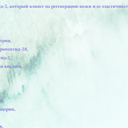
-2, который влияет на регенерацию кожи и ее эластичност
атрия,
рипептид-28,
ид-2,
я кислота,
л,
ицерин,
я.