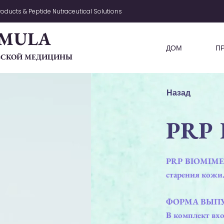
oducts & Peptide Nutraceutical Solutions
MULA
ДОМ
П
ЧЕСКОЙ МЕДИЦИНЫ
Назад
PRP 
PRP BIOMIMETI
старения кожи
ФОРМА ВЫП
В комплект вхо