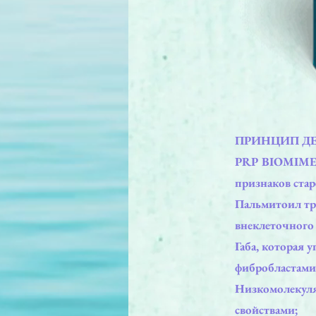
ПРИНЦИП Д
PRP BIOMIMETI
признаков стар
Пальмитоил тр
внеклеточного 
Габа, которая 
фибробластами
Низкомолекуля
свойствами;