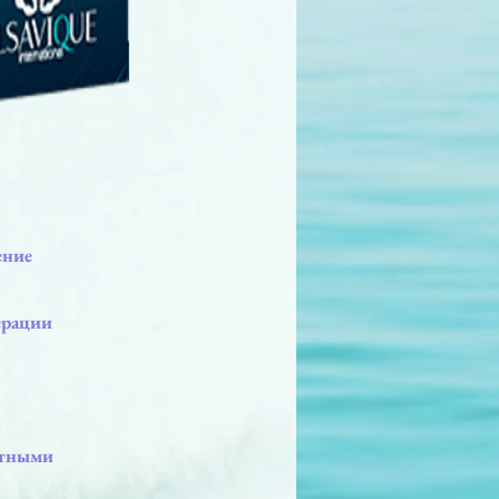
ение
ерации
стными