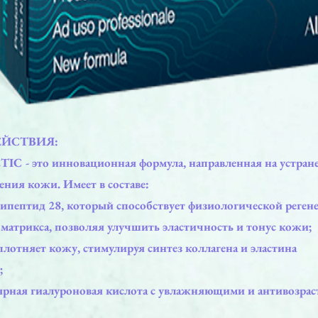
ЕЙСТВИЯ:
C - это инновационная формула, направленная на устран
ения кожи. Имеет в составе:
ипептид 28, который способствует физиологической реген
матрикса, позволяя улучшить эластичность и тонус кожи;
уплотняет кожу, стимулируя синтез коллагена и эластина
;
рная гиалуроновая кислота с увлажняющими и антивозра