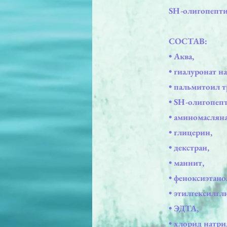
SH-олигопептид
СОСТАВ:
• Аква,
• гиалуронат н
• пальмитоил т
• SH-олигопепт
• аминомасляна
• глицерин,
• декстран,
• маннит,
• феноксиэтано
• этилгексилгл
• ЭДТА,
• хлорид натри