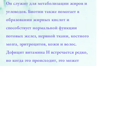
Он служит для метаболизации жиров и
углеводов. Биотин также помогает в
образовании жирных кислот и
способствует нормальной функции
потовых желез, нервной ткани, костного
мозга, эритроцитов, кожи и волос.
Дефицит витамина Н встречается редко,
но когда это происходит, это может
привести к сухости кожи , экземе и
иногда быстрой потери волос.
Предыдущая
Следующая