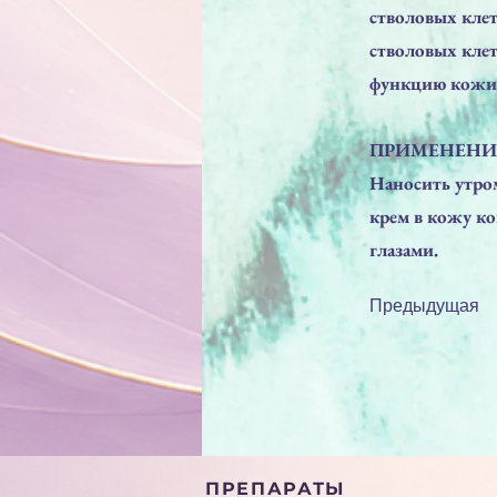
стволовых кле
стволовых кле
функцию кожи 
ПРИМЕНЕНИ
Наносить утром
крем в кожу ко
глазами.
Предыдущая
ПРЕПАРАТЫ