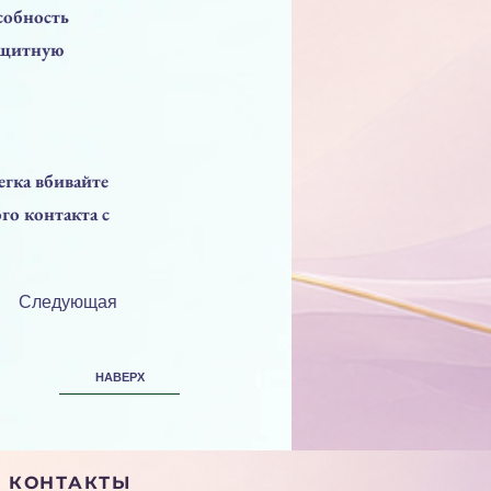
собность
ащитную
егка вбивайте
го контакта с
Следующая
НАВЕРХ
КОНТАКТЫ