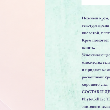
Нежный крем, с
текстура крем
кислотой, пеп
Крем помогает
вспять.
Успокаивающее 
множества вел
и придают кож
роскошный крем
хорошего сна.
СОСТАВ И Д
PhytoCellTec T
эпигенетическ