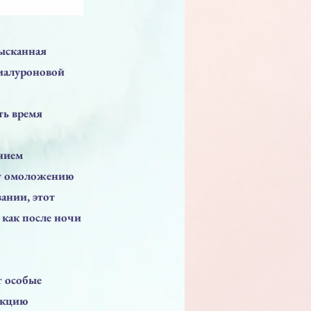
зысканная
гиалуроновой
ть время
анием
ет омоложению
ании, этот
 как после ночи
т особые
нкцию