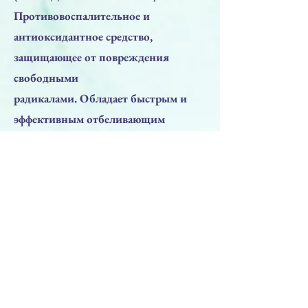
Противовоспалительное и
антиоксидантное средство,
защищающее от повреждения
свободными
радикалами. Обладает быстрым и
эффективным отбеливающим
эффектом.
• ГЛУТАТИОН
Антиоксидант, удаляя токсичные
примеси, участвует в стимуляции
клеточной иммунной системы.
Осветляющий эффект за счет
инактивации тирозиназы, для
результата яркого и свежего тона
кожи.