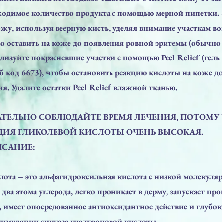
ходимое количество продукта с помощью мерной пипетки. 
кожу, используя веерную кисть, уделяя внимание участкам вок
о оставить на коже до появления ровной эритемы (обычно 
лизуйте покрасневшие участки с помощью Peel Relief (гель
б код 6673), чтобы остановить реакцию кислоты на коже д
я. Удалите остатки Peel Relief влажной тканью.
ТЕЛЬНО СОБЛЮДАЙТЕ ВРЕМЯ ЛЕЧЕНИЯ, ПОТОМУ
ИЯ ГЛИКОЛЕВОЙ КИСЛОТЫ ОЧЕНЬ ВЫСОКАЯ.
ИСАНИЕ:
лота – это альфагидроксильная кислота с низкой молекуля
 два атома углерода, легко проникает в дерму, запускает пр
, имеет опосредованное антиоксидантное действие и глубо
стимуляции синтеза гиалуроновой кислоты.