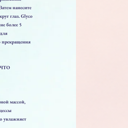
Затем нанесите
руг глаз. Glyco
не более 5
 для
о прекращения
 ЧТО
рной массой,
оцессы
ко увлажняет