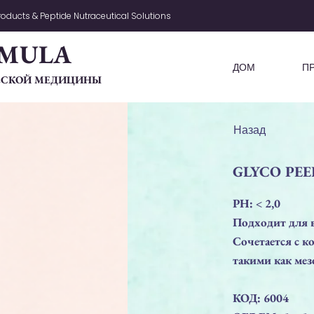
oducts & Peptide Nutraceutical Solutions
MULA
ДОМ
П
ЧЕСКОЙ МЕДИЦИНЫ
Назад
GLYCO PE
PН: < 2,0
Подходит для 
Сочетается с 
такими как мез
КОД: 6004