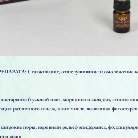
АРАТА: Сглаживание, отшелушивание и омоложение к
:
оностарения (тусклый цвет, морщины и складки, атония ко
ация различного генеза, в том числе, вызванная фотостарен
, широкие поры, неровный рельеф эпидермиса, фолликулярн
 бородавки