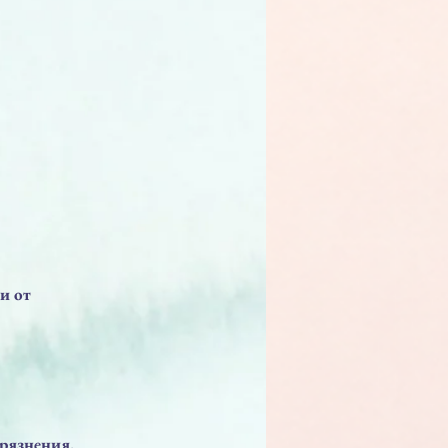
и от
рязнения.