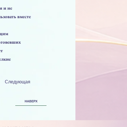
и и не
ьзовать вместе
ющим
оговевших
ет
елкие
Следующая
НАВЕРХ