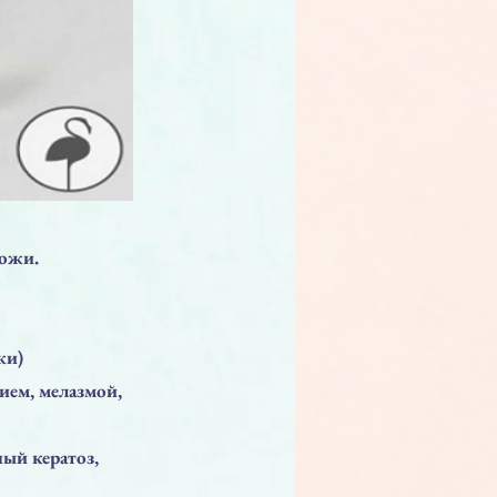
ожи.
жи)
ием, мелазмой,
ый кератоз,