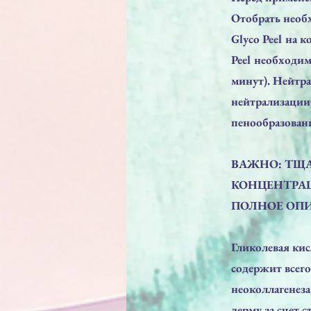
Отобрать необ
Glyco Peel на 
Peel необходим
минут). Нейтра
нейтрализации
пенообразовани
ВАЖНО: ТЩА
КОНЦЕНТРАЦ
ПОЛНОЕ ОП
Гликолевая кис
содержит всего
неоколлагенеза
дерму за счет 