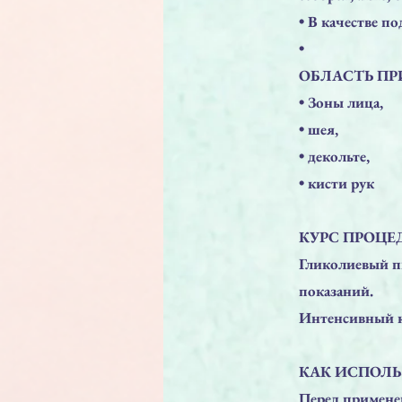
• В качестве п
•
ОБЛАСТЬ П
• Зоны лица,
• шея,
• декольте,
• кисти рук
КУРС ПРОЦЕД
Гликолиевый пи
показаний.
Интенсивный ку
КАК ИСПОЛЬ
Перед примене