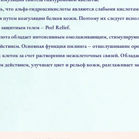
ь, что альфа-гидроксикислоты являются слабыми кислотам
 путем коагуляции белков кожи. Поэтому их следует испол
 защитным гелем – Peel Relief.
слота обладает интенсивным омолаживающим, стимулиру
ействием. Основная функция пилинга – отшелушивание ор
клеток за счет растворения межклеточных связей. Облада
м действием, улучшает цвет и рельеф кожи, разглаживает м