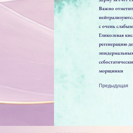
Важно отметит
нейтрализуются
с очень слабым
Гликолевая ки
регенерацию д
эпидермальных 
себостатически
морщинки
Предыдущая