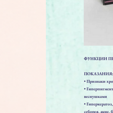
ФУНКЦИИ ПРЕП
ПОКАЗАНИЯ
• Признаки хр
• Гиперпигмент
веснушками
• Гиперкератоз
себорея, акне,