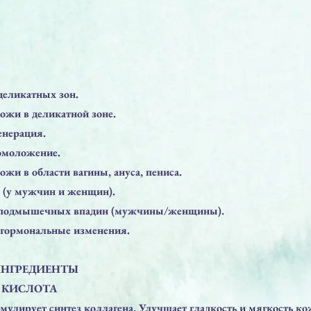
деликатных зон.
ожи в деликатной зоне.
енерация.
 омоложение.
ожи в области вагины, ануса, пениса.
а (у мужчин и женщин).
е подмышечных впадин (мужчины/женщины).
 гормональные изменения.
ИНГРЕДИЕНТЫ
 КИСЛОТА
мулирует синтез коллагена. Улучшает гладкость и мягкость ко