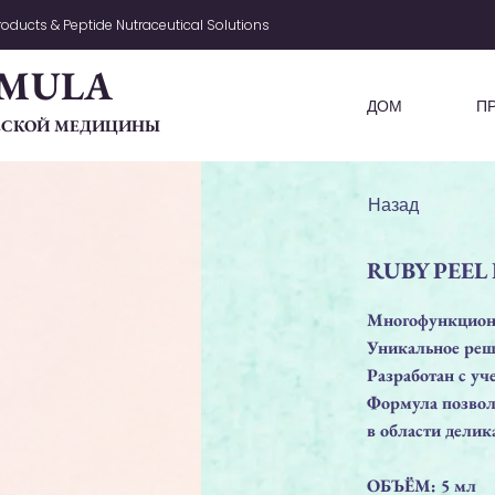
oducts & Peptide Nutraceutical Solutions
MULA
ДОМ
П
ЧЕСКОЙ МЕДИЦИНЫ
Назад
RUBY PEE
Многофункцион
Уникальное реш
Разработан с уч
Формула позвол
в области делик
ОБЪЁМ: 5 мл