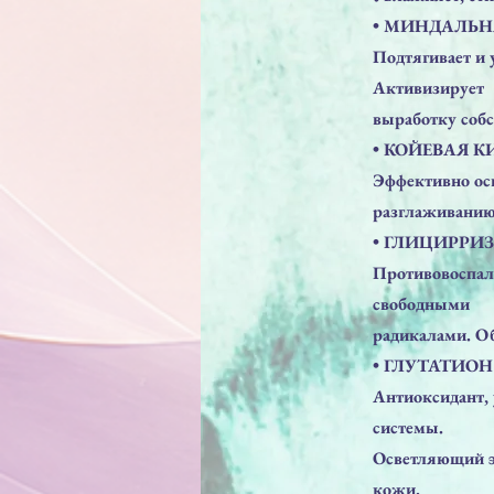
• МИНДАЛЬН
Подтягивает и 
Активизирует
выработку собс
• КОЙЕВАЯ 
Эффективно осв
разглаживанию
• ГЛИЦИРРИЗ
Противовоспал
свободными
радикалами. О
• ГЛУТАТИОН
Антиоксидант,
системы.
Осветляющий эф
кожи.