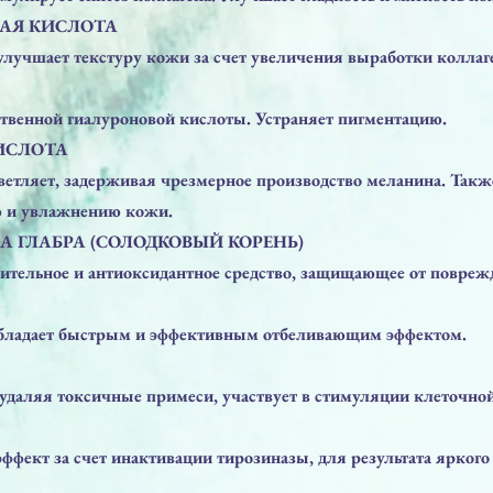
АЯ КИСЛОТА
улучшает текстуру кожи за счет увеличения выработки коллаг
твенной гиалуроновой кислоты. Устраняет пигментацию.
КИСЛОТА
етляет, задерживая чрезмерное производство меланина. Такж
 и увлажнению кожи.
А ГЛАБРА (СОЛОДКОВЫЙ КОРЕНЬ)
ительное и антиоксидантное средство, защищающее от повреж
бладает быстрым и эффективным отбеливающим эффектом.
 удаляя токсичные примеси, участвует в стимуляции клеточн
фект за счет инактивации тирозиназы, для результата яркого 