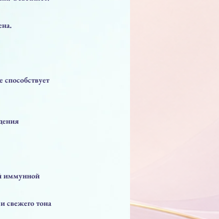
ена.
е способствует
дения
ой иммунной
и свежего тона