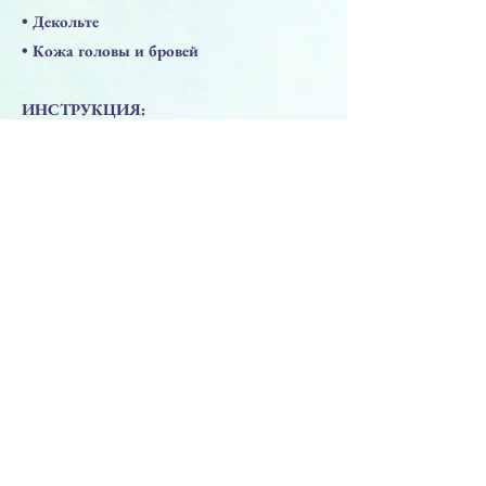
• Декольте
• Кожа головы и бровей
ИНСТРУКЦИЯ:
Смешайте содержимое флаконов
непосредственно перед нанесением на
пораженные участки кожи. Повторите
процедуру через две недели.
Предыдущая
Следующая
ПРЕПАРАТЫ
Решения для лица
Решения для тела