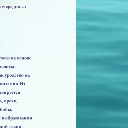
очередно со
лосы на основе
ислоты.
к уродство на
 витамин Н)
езируется
, орехи,
 бобы.
 в образовании
ной ткани,