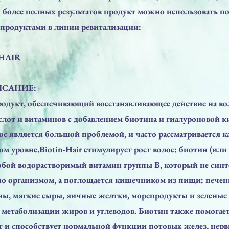
 более полных результатов продукт можно использовать по
 продуктами в линии ревитализации:
-HAIR
ИСАНИЕ:
одукт, обеспечивающий восстанавливающее действие на во
слот и витаминов с добавлением биотина и гиалуроновой к
с является большой проблемой, и часто рассматривается ка
м уровне.Biotin-Hair стимулирует рост волос: биотин (или
собой водорастворимый витамин группы В, который не синт
но организмом, а поглощается кишечником из пищи: печень
ны, мягкие сыры, яичные желтки, морепродукты и зеленые
 метаболизации жиров и углеводов. Биотин также помогает
 и способствует нормальной функции потовых желез, нерв