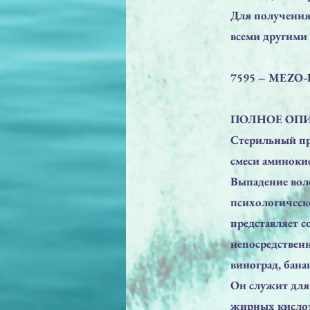
Для получения
всеми другими
7595 – MEZO
ПОЛНОЕ ОП
Стерильный пр
смеси аминоки
Выпадение воло
психологическо
представляет 
непосредствен
виноград, бана
Он служит для
жирных кислот