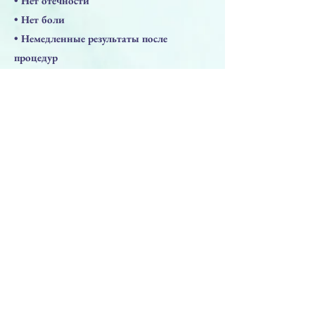
• Нет отечности
• Нет боли
• Немедленные результаты после
процедур
• СЕ 0373
КОМФОРТ ДЛЯ ВРАЧЕЙ:
• Сделано в Италии
• Хорошая эластичность ,легкое введение
препарата
• Видимый эстетический эффект
• Отличная переносимость
• Гиалуроновая кислота неживотного
происхождения
• Тщательно отобранные сырьевые
материалы
• Инновационный производственный