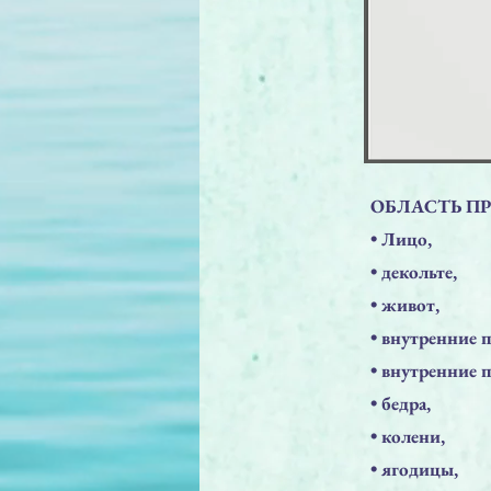
ОБЛАСТЬ П
​• Лицо,
​• декольте,
​• живот,
​• внутренние 
​• внутренние 
​• бедра,
​• колени,
​• ягодицы,