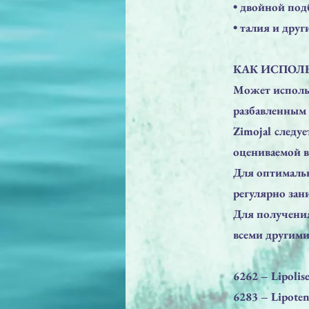
​• двойной по
​• талия и дру
КАК ИСПОЛЬ
Может использ
разбавленным 
Zimojal следу
оцениваемой в
Для оптимальн
регулярно за
Для получения
всеми другими
6262 – Lipolise
6283 – Lipoten