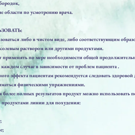
дбородок,
гие области по усмотрению врача.
ЗОВАТЬ:
оваться либо в чистом виде, либо соответствующим образ
солевым раствором или другими продуктами.
ет применять по мере необходимости общей продолжитель
 каждом случае в зависимости от проблем пациента .
ого эффекта пациентам рекомендуется следовать здоровой 
ниматься физическими упражнениями.
 более полных результатов продукт можно использовать п
 продуктами линии для похудения:
;
e;