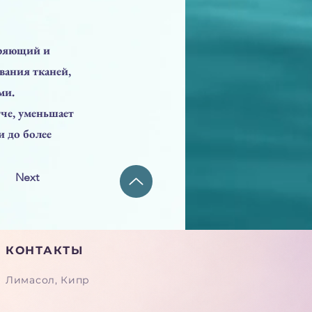
оряющий и
вания тканей,
ми.
че, уменьшает
и до более
Next
КОНТАКТЫ
Лимасол, Кипр