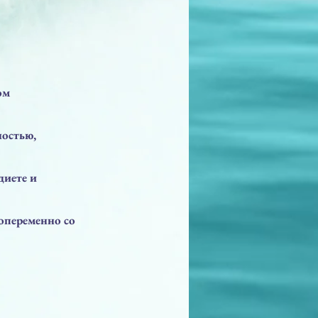
ом
ностью,
диете и
опеременно со