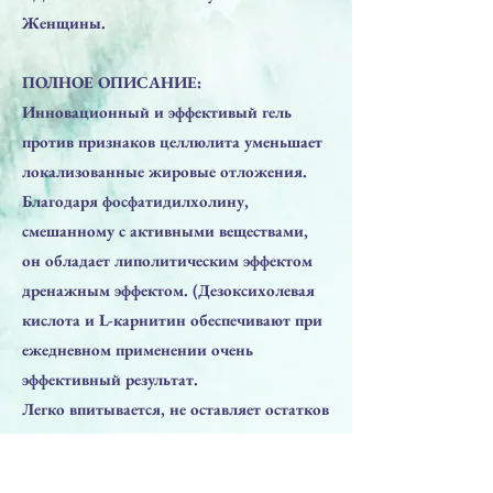
Женщины.
ПОЛНОЕ ОПИСАНИЕ:
Инновационный и эффективый гель
против признаков целлюлита уменьшает
локализованные жировые отложения.
Благодаря фосфатидилхолину,
смешанному с активными веществами,
он обладает липолитическим эффектом
дренажным эффектом. (Дезоксихолевая
кислота и L-карнитин обеспечивают при
ежедневном применении очень
эффективный результат.
Легко впитывается, не оставляет остатков
на коже и делает кожу мягкой,
эластичной и гладкой.