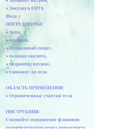
• Дисудиум EDTA
Фаза 2
ИНГРЕДИЕНТЫ:
• Аква,
• сахароза,
• бензиловый спирт,
• соляная кислота,
• гидроксид натрия,
• глюконат железа.
ОБЛАСТЬ ПРИМЕНЕНИЯ:
• Ограниченные участки тела
ИНСТРУКЦИЯ:
Смешайте содержимое флаконов
непосредственно перед нанесением