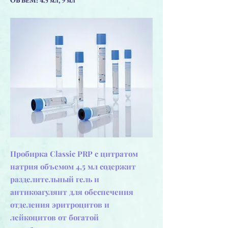
Пробирка Classic PRP с цитратом
натрия объемом 4,5 мл содержит
разделительный гель и
антикоагулянт для обеспечения
отделения эритроцитов и
лейкоцитов от богатой