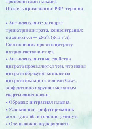
тромбоцитами плазмы.
Область применения: PRP-терапия.
​• Антикоагулянт: дегидрат
тринатрийцитрата, концентрация:
0,129 моль/л — 3,80% (38,0 г/л).
Соотношение крови к цитрату
натрия составляет 9:1.
• Антикоагулянтные свойства
цитрата проявляются тем, что ионы
цитрата образуют комплексы
цитрата кальция с ионами Са2+,
эффективно нарушая механизм
свертывания крови.
• Образец: цитратная плазма.
• Условия центрифугирования:
2000-3500
об. в течение 5 минут.
• Очень важно поддерживать