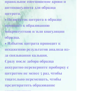
правильное соотношение крови и
антикоагулянта для образца
цитрата.
• Недостаток цитрата в образце
приводит к образованию
микросгустков и/или коагуляции
образца.
• Избыток цитрата приводит к
искажению результатов анализа из-
за связывания кальция.
Сразу после забора образца
аккуратно переверните пробирку с
цитратом не менее 5 раз, чтобы
тщательно перемешать, чтобы
предотвратить образование
микросгустков.
Предыдущая
Следующая