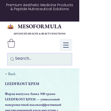
Premium Aesthetic Medicine Products
& Peptide Nutraceutical Solutions
MESOFORMULA
ADVANCED HEALTH & BEAUTY SOLUTIONS
Log In
< Back
LEEDFROST КРЕМ
Форма выпуска: банка 500 грамм
LEEDFROST КРЕМ — уникальный
поверхностный высокоэффективный
аппликационный крем-анестетик с