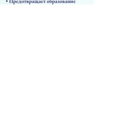
• Предотвращает образование
пигментных пятен;
• Увлажняет;
• Антиоксидант;
• Улучшает текстуру кожи;
• Восстановление и защита после
процедур пилингов и лазера.
Предыдущая
Следующая
НАВЕРХ
ПРЕПАРАТЫ