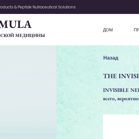
oducts & Peptide Nutraceutical Solutions
MULA
ДОМ
П
ЧЕСКОЙ МЕДИЦИНЫ
Назад
THE INVIS
INVISIBLE NEE
всего, вероятн