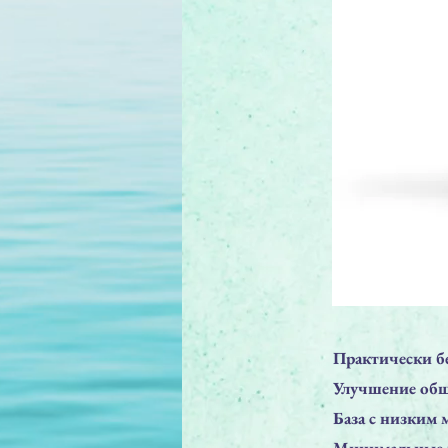
Практически б
Улучшение общ
База с низким 
Минимальные п