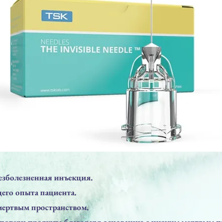
езболезненная инъекция.
его опыта пациента.
мертвым пространством.
отери продукта благодаря основанию с низким мертвым п