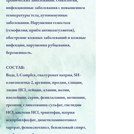
инфекционные заболевания с повышением
температуры тела, аутоиммунные
заболевания. Нарушения гемостаза
(гемофилия, приём антикоагулянтов),
обострение кожных заболеваний и кожные
инфекции, нарушения рубцевания,
беременность.
СОСТАВ:
Вода, L-Complex, гиалуронат натрия, SH-
олигопептид-2, аргинин, пролин, глицин,
лизин HCl, лейцин, аланин, валин,
изолейцин, серин, фенилаланин, метионин,
треонин, глюкозамина сульфат, гистидин
HCl, цистеин HCl, триптофан, натрия
аскорбилфосфат, диметиламиноэтанол
тартрат, феноксиэтанол, бензиловый спирт,