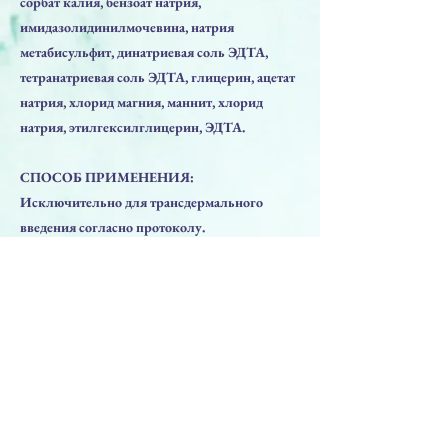
сорбат калия, бензоат натрия,
имидазолидинилмочевина, натрия
метабисульфит, динатриевая соль ЭДТА,
тетранатриевая соль ЭДТА, глицерин, ацетат
натрия, хлорид магния, маннит, хлорид
натрия, этилгексилглицерин, ЭДТА.
СПОСОБ ПРИМЕНЕНИЯ:
Исключительно для трансдермального
введения согласно протоколу.
Условия хранения:
Хранить в сухом, прохладном месте при
температуре от +5 до +25°C, в оригинальной
упаковке, вдали от прямого солнечного
света.
Предыдущая
Следующая