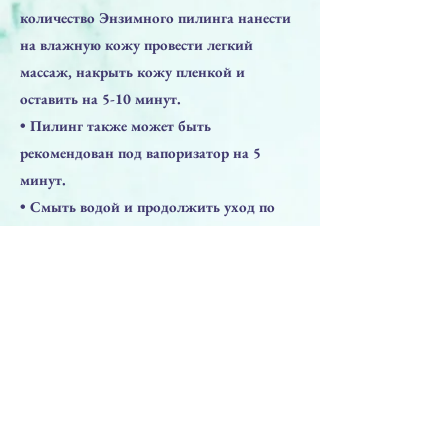
количество Энзимного пилинга нанести
на влажную кожу провести легкий
массаж, накрыть кожу пленкой и
оставить на 5-10 минут.
• Пилинг также может быть
рекомендован под вапоризатор на 5
минут.
• Смыть водой и продолжить уход по
типу кожи из линейки продукции ZAN
FACTOR.
• Завершать профессиональный уход
нанесением солнцезащитного флюида
ZAN FACTOR Sun Care SPF 50+EGF.
ВАЖНО!!! Энзимы активизируются под
действием тепла и влаги!