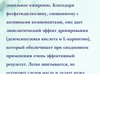
локальное ожирение. Благодаря
фосфатидилхолину, смешанному с
активными компонентами, оно дает
липолитический эффект дренирования
(дезоксихолевая кислота и L-карнитин),
который обеспечивает при ежедневном
применении очень эффективный
результат. Легко впитывается, не
оставляет следов масла и делает кожу
мягкой, эластичной и гладкой.
Предыдущая
Следующая
ПРЕПАРАТЫ
Решения для лица
Решения для тела