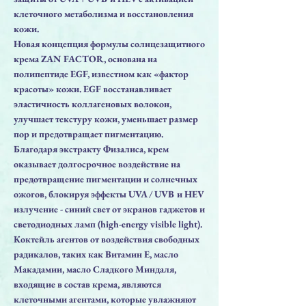
клеточного метаболизма и восстановления
кожи.
Новая концепция формулы солнцезащитного
крема ZAN FACTOR, основана на
полипептиде EGF, известном как «фактор
красоты» кожи. EGF восстанавливает
эластичность коллагеновых волокон,
улучшает текстуру кожи, уменьшает размер
пор и предотвращает пигментацию.
Благодаря экстракту Физалиса, крем
оказывает долгосрочное воздействие на
предотвращение пигментации и солнечных
ожогов, блокируя эффекты UVA / UVB и HEV
излучение - синий свет от экранов гаджетов и
светодиодных ламп (high-energy visible light).
Коктейль агентов от воздействия свободных
радикалов, таких как Витамин Е, масло
Макадамии, масло Сладкого Миндаля,
входящие в состав крема, являются
клеточными агентами, которые увлажняют