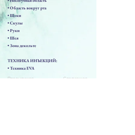
• Носогубная область
• Область вокруг рта
• Щеки
• Скулы
• Руки
• Шея
• Зона декольте
ТЕХНИКА ИНЪЕКЦИЙ:
• Техника EVA
Предыдущая
Следующая
ПРЕПАРАТЫ
Решения для лица