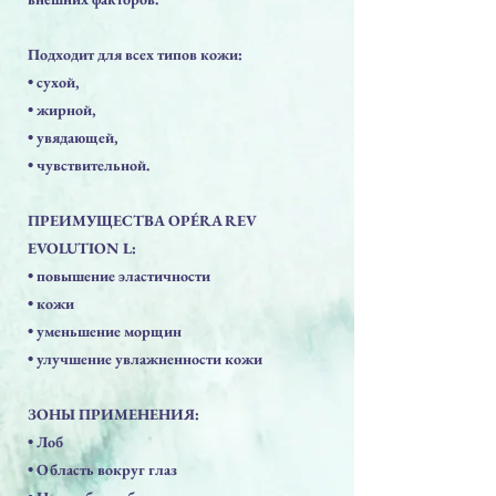
Подходит для всех типов кожи:
• сухой,
• жирной,
• увядающей,
• чувствительной.
ПРЕИМУЩЕСТВА OPÉRA REV
EVOLUTION L:
• повышение эластичности
• кожи
• уменьшение морщин
• улучшение увлажненности кожи
ЗОНЫ ПРИМЕНЕНИЯ:
• Лоб
• Область вокруг глаз