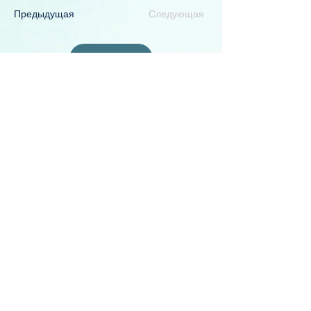
Предыдущая
Следующая
ПРЕПАРАТЫ
Решения для лица
Решения для тела
Пептиды
КОМПАНИЯ
О нас
Семинары и тренинги
Галерея