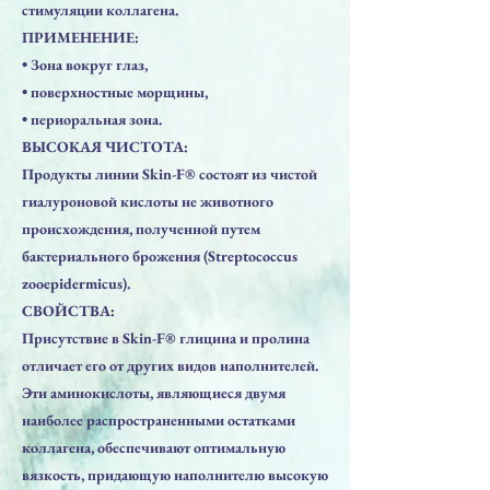
стимуляции коллагена.
ПРИМЕНЕНИЕ:
• Зонa вокруг глаз,
• поверхностные морщины,
• периоральная зона.
ВЫСОКАЯ ЧИСТОТА:
Продукты линии Skin-F® состоят из чистой
гиалуроновой кислоты не животного
происхождения, полученной путем
бактериального брожения (Streptococcus
zooepidermicus).
СВОЙСТВА:
Присутствие в Skin-F® глицина и пролина
отличает его от других видов наполнителей.
Эти аминокислоты, являющиеся двумя
наиболее распространенными остатками
коллагена, обеспечивают оптимальную
вязкость, придающую наполнителю высокую