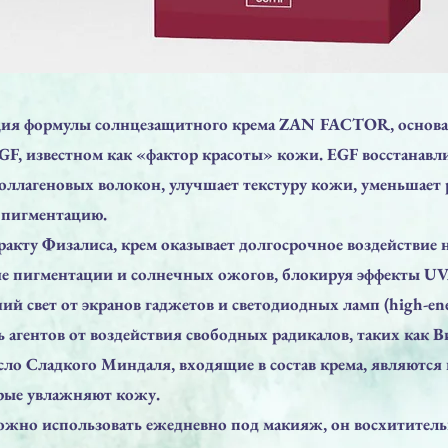
ия формулы солнцезащитного крема ZAN FACTOR, основа
F, известном как «фактор красоты» кожи. EGF восстанавл
оллагеновых волокон, улучшает текстуру кожи, уменьшает 
 пигментацию.
ракту Физалиса, крем оказывает долгосрочное воздействие 
е пигментации и солнечных ожогов, блокируя эффекты U
ний свет от экранов гаджетов и светодиодных ламп (high-ener
ль агентов от воздействия свободных радикалов, таких как В
сло Сладкого Миндаля, входящие в состав крема, являютс
орые увлажняют кожу.
ожно использовать ежедневно под макияж, он восхититель