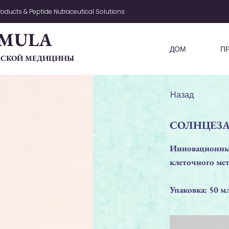
oducts & Peptide Nutraceutical Solutions
MULA
ДОМ
П
ЧЕСКОЙ МЕДИЦИНЫ
Назад
СОЛНЦЕЗА
Инновационный
клеточного мет
Упаковка: 50 м