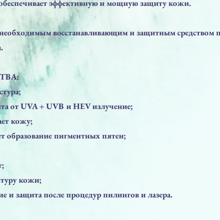
 обеспечивает эффективную и мощную защиту кожи.
 необходимым восстанавливающим и защитным средством п
.
ТВА:
стура;
та от UVA + UVB и HEV излучение;
ает кожу;
ет образование пигментных пятен;
;
стуру кожи;
ие и защита после процедур пилингов и лазера.