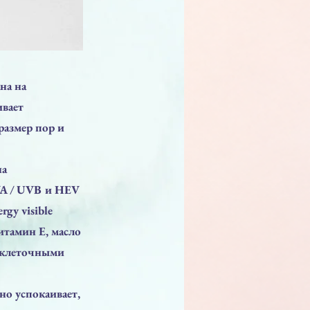
на на
ивает
размер пор и
на
VA / UVB и HEV
gy visible
итамин Е, масло
я клеточными
но успокаивает,