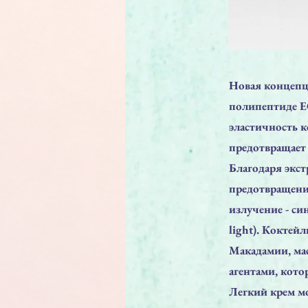
Новая концепц
полипептиде EG
эластичность к
предотвращает
Благодаря экст
предотвращени
излучение - си
light). Коктей
Макадамии, ма
агентами, кот
Легкий крем м