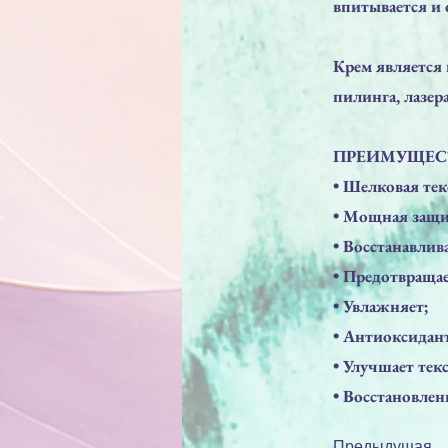
впитывается и
Крем является
пилинга, лазера
ПРЕИМУЩЕС
• Шелковая тек
• Мощная защи
• Восстанавлив
• Предотвраща
• Увлажняет;
• Антиоксидант
• Улучшает тек
• Восстановлен
Предыдущая