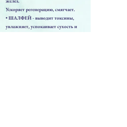
желез.
Ускоряет регенерацию, смягчает.
• ШАЛФЕЙ - выводит токсины,
увлажняет, успокаивает сухость и
раздражение. Обладает
противогрибковым действием,
нормализует микробиом кожи.
ПРИМЕНЕНИЕ
• Для удаления макияжа,
используйте очищающее молочко,
массируя лицо и шею кончиками
пальцев
или ватным диском легкими
круговыми движениями.