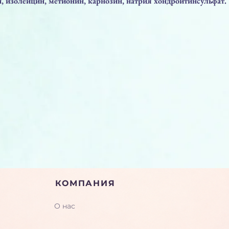
, изолейцин, метионин, карнозин, натрия хондроитинсульфат.
КОМПАНИЯ
О нас