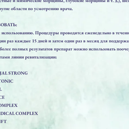
стные и мимические морщины, глубокие морщины и т. д.), шея
ругие области по усмотрению врача.
ОВАТЬ:
к использованию. Процедуры проводятся еженедельно в течени
дин раз каждые 15 дней и затем один раз в месяц для поддерж
более полных результатов препарат можно использовать пооче
тами линии ревитализации:
-JAL STRONG
TONIC
L
CE
COMPLEX
ADICAL COMPLEX
IFT