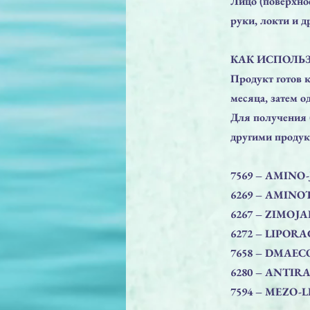
Лицо (поверхно
руки, локти и д
КАК ИСПОЛЬЗ
Продукт готов 
месяца, затем о
Для получения 
другими продук
7569 – AMINO
6269 – AMINO
6267 – ZIMOJA
6272 – LIPORA
7658 – DMAE
6280 – ANTIR
7594 – MEZO-L