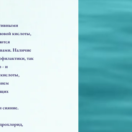
ктивными
новой кислоты,
яются
вами. Наличие
офилактики, так
 - и
 кислоты,
вием
ющих
и сияние.
дрохлорид,