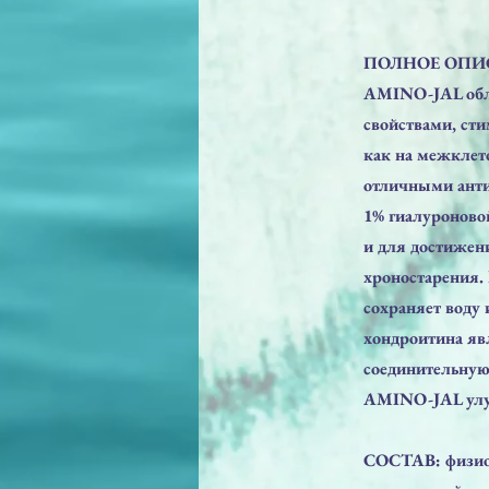
ПОЛНОЕ ОПИ
AMINO-JAL обл
свойствами, сти
как на межклет
отличными ант
1% гиалуроново
и для достижени
хроностарения.
сохраняет воду
хондроитина яв
соединительную 
AMINO-JAL улуч
СОСТАВ: физиол