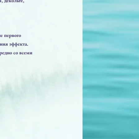
, декольте,
е первого
ания эффекта.
редно со всеми