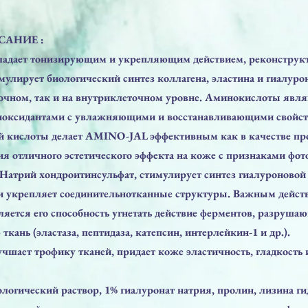
САНИЕ :
адает тонизирующим и укрепляющим действием, реконстру
мулирует биологический синтез коллагена, эластина и гиалуро
очном, так и на внутриклеточном уровне. Аминокислоты явл
иоксидантами с увлажняющими и восстанавливающими свойст
й кислоты делает AMINO-JAL эффективным как в качестве пр
я отличного эстетического эффекта на коже с признаками фото
 Натрий хондроитинсульфат, стимулирует синтез гиалуроновой
 и укрепляет соединительнотканные структуры. Важным дейст
ляется его способность угнетать действие ферментов, разруша
ткань (эластаза, пептидаза, катепсин, интерлейкин-1 и др.).
шает трофику тканей, придает коже эластичность, гладкость 
огический раствор, 1% гиалуронат натрия, пролин, лизина ги