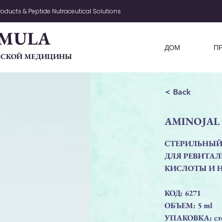
oducts & Peptide Nutraceutical Solutions
MULA
ДОМ
П
ЧЕСКОЙ МЕДИЦИНЫ
< Back
AMINOJAL
СТЕРИЛЬНЫЙ
ДЛЯ РЕВИТА
КИСЛОТЫ И 
КОД: 6271
ОБЪЕМ: 5 ml
УПАКОВКА: ст