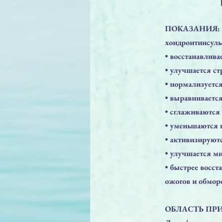
ПОКАЗАНИЯ: бла
хондроитинсуль
• восстанавлива
• улучшается ст
• нормализуется
• выравниваетс
• сглаживаются
• уменьшаются 
• активизируют
• улучшается 
• быстрее восст
ожогов и обмор
ОБЛАСТЬ ПР