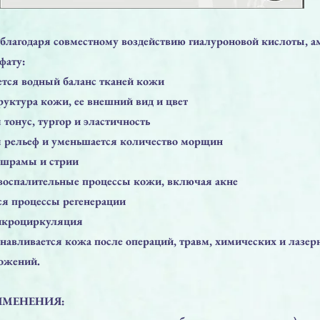
годаря совместному воздействию гиалуроновой кислоты, а
фату:
ется водный баланс тканей кожи
руктура кожи, ее внешний вид и цвет
 тонус, тургор и эластичность
я рельеф и уменьшается количество морщин
 шрамы и стрии
воспалительные процессы кожи, включая акне
ся процессы регенерации
микроциркуляция
анавливается кожа после операций, травм, химических и лазе
ожений.
ИМЕНЕНИЯ: