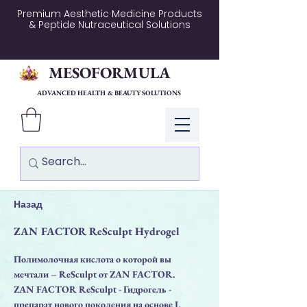
Premium Aesthetic Medicine Products
& Peptide Nutraceutical Solutions
MESOFORMULA
ADVANCED HEALTH & BEAUTY SOLUTIONS
Log In
Назад
ZAN FACTOR ReSculpt Hydrogel
Полимолочная кислота о которой вы
мечтали – ReSculpt от ZAN FACTOR.
ZAN FACTOR ReSculpt - Гидрогель -
препарат нового поколения на основе L