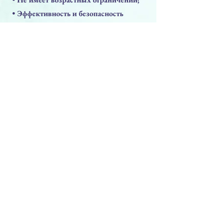
• Эффективность и безопасность
препарата подкреплена
гистологическими исследованиями;
• Вскрытый флакон хранится до 6 мес.
Предыдущая
Следующая
PRODUCTS
Face Solution
Body Solution
Peptide Solution