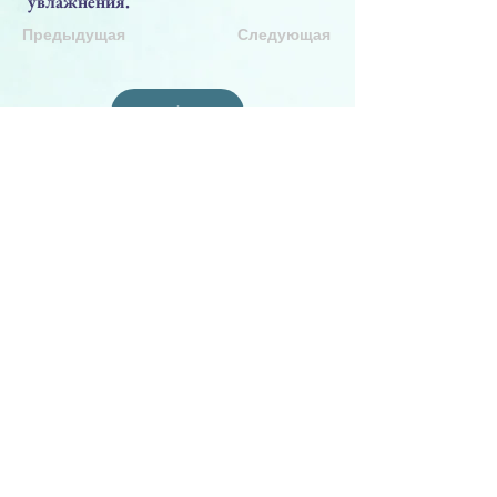
увлажнения.
Предыдущая
Следующая
PRODUCTS
Face Solution
Body Solution
Peptide Solution
COMPANY
About Us
Seminars & Training