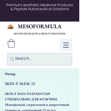
Premium Aesthetic Medicine Products
& Peptide Nutraceutical Solutions
MESOFORMULA
ADVANCED HEALTH & BEAUTY SOLUTIONS
Log In
Назад
SKIN-F MAM 22
SKIN-F MAN РАЗРАБОТАН
СПЕЦИАЛЬНО ДЛЯ МУЖЧИН.
Монофазный, стерильный и апирогенный
гидрогель, содержащий 22 мг/мл