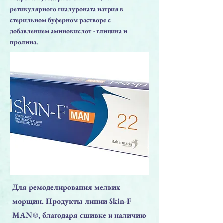
ретикулярного гиалуроната натрия в
стерильном буферном растворе с
добавлением аминокислот - глицина и
пролина.
Для ремоделирования мелких
морщин. Продукты линии Skin-F
MAN®, благодаря сшивке и наличию